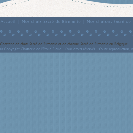
Accueil
Nos chats Sacré de Birmanie
Nos chatons Sacré de
Chatterie de chats Sacré de Birmanie et de chatons Sacré de Birmanie en Belgique
© Copyright Chatterie de l'Etoile Bleue - Tous droits réservés - Toute reproduction, m