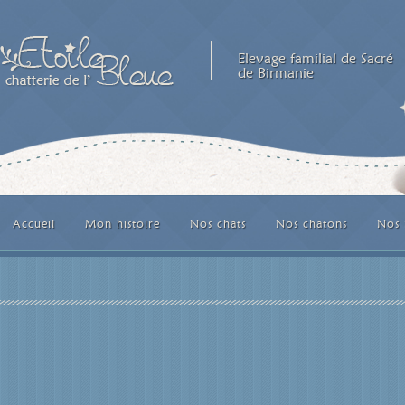
Elevage familial de Sacré
de Birmanie
Accueil
Mon histoire
Nos chats
Nos chatons
Nos 